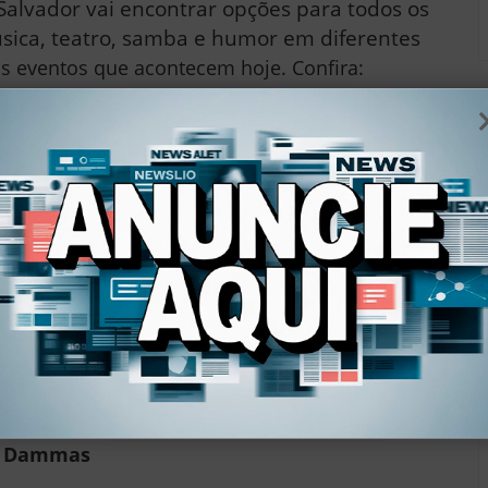
alvador vai encontrar opções para todos os
ica, teatro, samba e humor em diferentes
s eventos que acontecem hoje. Confira:
 mais
de Dammas