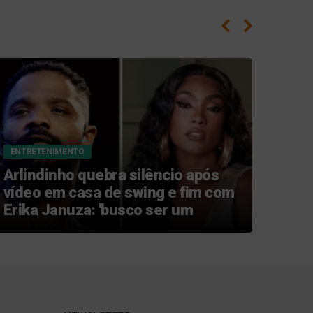
ENTRETENIMENTO
ENTR
Arlindinho quebra silêncio após
Ex d
vídeo em casa de swing e fim com
indi
Erika Januza: 'busco ser um
casa
homem melhor'
gent