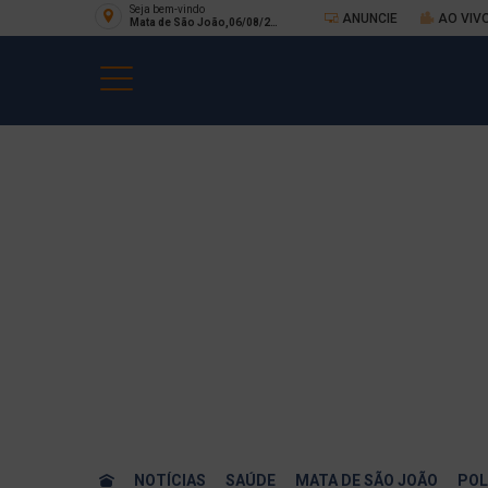
Seja bem-vindo
ANUNCIE
AO VIV
Mata de São João,06/08/20
26
NOTÍCIAS
SAÚDE
MATA DE SÃO JOÃO
POL