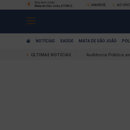
Seja bem-vindo
ANUNCIE
AO VIV
Mata de São João,07/08/20
26
NOTÍCIAS
SAÚDE
MATA DE SÃO JOÃO
POL
Audiência Pública a
ÚLTIMAS NOTÍCIAS
Além do Vício: Fragi
Estudo da polilamini
Ideb mostra avanço 
Vereadora do PSOL q
81 anos de Hiroshim
Projeção do governo 
STJ analisa denúncia