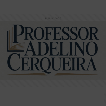
 São João conquista dois troféus no Melhores do São João 20
istória de Chico Rei" emociona estudantes da rede municipal e
PUBLICIDADE