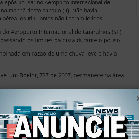
a após pousar no Aeroporto Internacional de
na manhã deste sábado (9). Não havia
érea, os tripulantes não ficaram feridos.
 do Aeroporto Internacional de Guarulhos (SP)
apassando os limites da pista durante o pouso.
molhada em razão de uma chuva leve e havia
ve, um Boeing 737 de 2007, permanece na área
UBLICIDADE