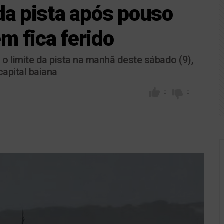
 da pista após pouso
m fica ferido
o limite da pista na manhã deste sábado (9),
capital baiana
0
0