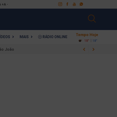
A +
A -
Tempo Hoje
ÍDEOS
MAIS
RÁDIO ONLINE
|
18°
18°
São João
e na Bahia
fusão com o Remo