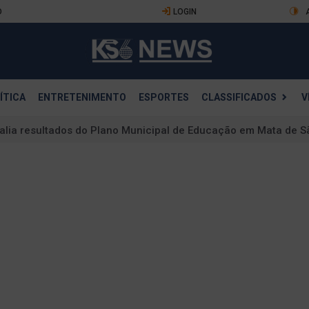
O
LOGIN
ÍTICA
ENTRETENIMENTO
ESPORTES
CLASSIFICADOS
V
valia resultados do Plano Municipal de Educação em Mata de 
lidade do SUS e estigma da redução de danos desafiam a saúd
na mostra que ainda não há conclusões sobre eficácia
da educação básica no país
uer declarar Neymar 'persona non grata' em Belém após con
a: o primeiro ataque nuclear que mudou o mundo
prevê reajuste de 5,92% no salário mínimo para 2027
s de assédio sexual contra ministro Marco Buzzi